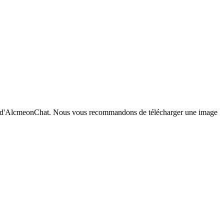
d
'
AlcmeonChat
.
Nous
vous
recommandons
de
t
é
l
é
charger
une
image