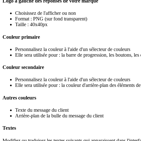
Logo
à
gauche
des
r
é
ponses
de
votre
marque
Choisissez
de
l
'
afficher
ou
non
Format
:
PNG
(
sur
fond
transparent
)
Taille
:
40x40px
Couleur
primaire
Personnalisez
la
couleur
à
l
'
aide
d
'
un
s
é
lecteur
de
couleurs
Elle
sera
utilis
é
e
pour
:
la
barre
de
progression
,
les
boutons
,
les
Couleur
secondaire
Personnalisez
la
couleur
à
l
'
aide
d
'
un
s
é
lecteur
de
couleurs
Elle
sera
utilis
é
e
pour
:
la
couleur
d
'
arri
è
re
-
plan
des
é
l
é
ments
de
Autres
couleurs
Texte
du
message
du
client
Arri
è
re
-
plan
de
la
bulle
du
message
du
client
Textes
Modifiez
ou
traduisez
les
textes
suivants
qui
apparaissent
dans
l
'
interf