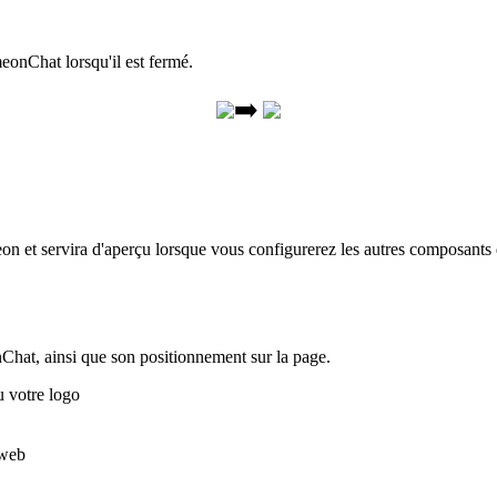
eonChat
lorsqu
'
il
est
ferm
é
.
➡
eon
et
servira
d
'
aper
ç
u
lorsque
vous
configurerez
les
autres
composants
Chat
,
ainsi
que
son
positionnement
sur
la
page
.
u
votre
logo
web