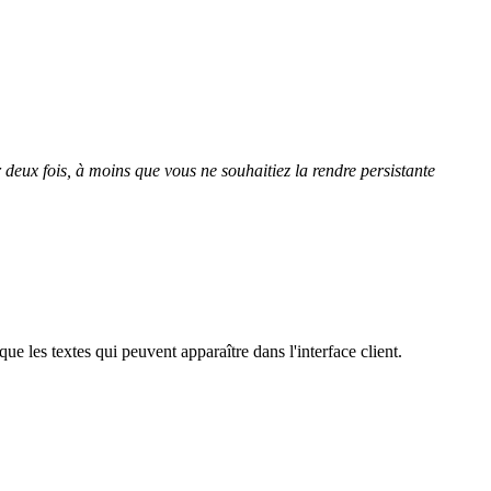
r
deux
fois
,
à
moins
que
vous
ne
souhaitiez
la
rendre
persistante
que
les
textes
qui
peuvent
appara
î
tre
dans
l
'
interface
client
.