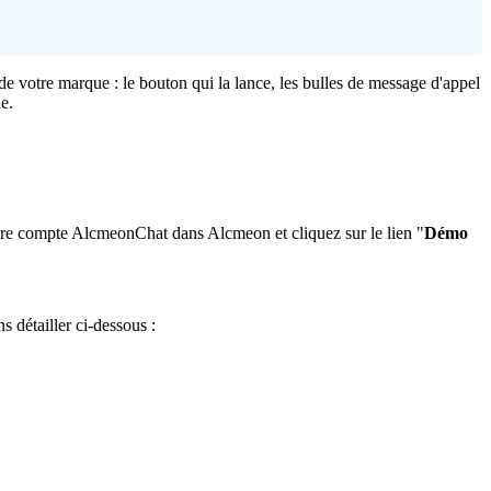
de
votre
marque
:
le
bouton
qui
la
lance
,
les
bulles
de
message
d
'
appel
e
.
re
compte
AlcmeonChat
dans
Alcmeon
et
cliquez
sur
le
lien
"
D
é
mo
ns
d
é
tailler
ci
-
dessous
: