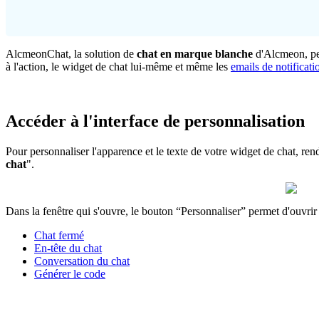
AlcmeonChat
,
la
solution
de
chat
en
marque
blanche
d
'
Alcmeon
,
p
à
l
'
action
,
le
widget
de
chat
lui
-
m
ê
me
et
m
ê
me
les
emails
de
notificati
Acc
é
der
à
l
'
interface
de
personnalisation
Pour
personnaliser
l
'
apparence
et
le
texte
de
votre
widget
de
chat
,
ren
chat
"
.
Dans
la
fen
ê
tre
qui
s
'
ouvre
,
le
bouton
“
Personnaliser
”
permet
d
'
ouvrir
Chat
ferm
é
En
-
t
ê
te
du
chat
Conversation
du
chat
G
é
n
é
rer
le
code