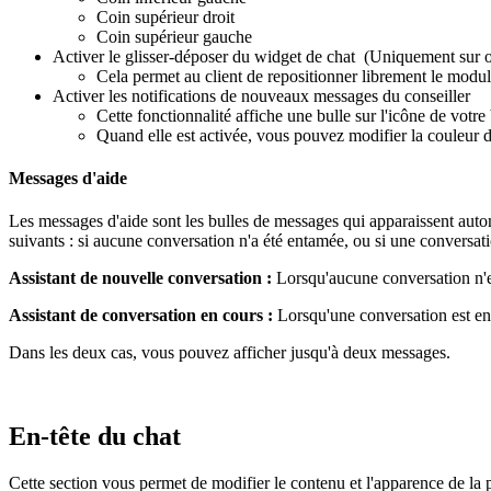
Coin
sup
é
rieur
droit
Coin
sup
é
rieur
gauche
Activer
le
glisser
-
d
é
poser
du
widget
de
chat
(
Uniquement
sur
Cela
permet
au
client
de
repositionner
librement
le
modul
Activer
les
notifications
de
nouveaux
messages
du
conseiller
Cette
fonctionnalit
é
affiche
une
bulle
sur
l
'
ic
ô
ne
de
votre
Quand
elle
est
activ
é
e
,
vous
pouvez
modifier
la
couleur
Messages
d
'
aide
Les
messages
d
'
aide
sont
les
bulles
de
messages
qui
apparaissent
auto
suivants
:
si
aucune
conversation
n
'
a
é
t
é
entam
é
e
,
ou
si
une
conversat
Assistant
de
nouvelle
conversation
:
Lorsqu
'
aucune
conversation
n
'
Assistant
de
conversation
en
cours
:
Lorsqu
'
une
conversation
est
en
Dans
les
deux
cas
,
vous
pouvez
afficher
jusqu
'
à
deux
messages
.
En
-
t
ê
te
du
chat
Cette
section
vous
permet
de
modifier
le
contenu
et
l
'
apparence
de
la