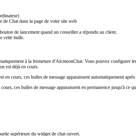
ordinateur
)
e
de
Chat
dans
la
page
de
votre
site
web
bouton
de
lancement
quand
un
conseiller
a
r
é
pondu
au
client
.
de
cette
bulle
.
matiquement
à
la
fermeture
d
'
AlcmeonChat
.
Vous
pouvez
configurer
le
ion
est
d
é
j
à
en
cours
.
est
en
cours
,
ces
bulles
de
message
apparaissent
automatiquement
apr
è
s
cours
,
ces
bulles
de
message
apparaissent
en
permanence
jusqu
'
à
ce
q
partie
sup
é
rieure
du
widget
de
chat
ouvert
.