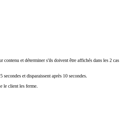
ur
contenu
et
d
é
terminer
s
'
ils
doivent
ê
tre
affich
é
s
dans
les
2
cas
5
secondes
et
disparaissent
apr
è
s
10
secondes
.
ue
le
client
les
ferme
.