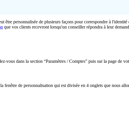
eut
ê
tre
personnalis
é
e
de
plusieurs
fa
ç
ons
pour
correspondre
à
l
'
identit
é
on
que
vos
clients
recevront
lorsqu
'
un
conseiller
r
é
pondra
à
leur
demand
dez
-
vous
dans
la
section
“
Param
è
tres
/
Comptes
”
puis
sur
la
page
de
vot
la
fen
ê
tre
de
personnalisation
qui
est
divis
é
e
en
4
onglets
que
nous
allo