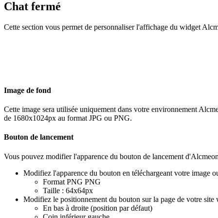
Chat
ferm
é
Cette
section
vous
permet
de
personnaliser
l
'
affichage
du
widget
Alcm
Image
de
fond
Cette
image
sera
utilis
é
e
uniquement
dans
votre
environnement
Alcm
de
1680x1024px
au
format
JPG
ou
PNG
.
Bouton
de
lancement
Vous
pouvez
modifier
l
'
apparence
du
bouton
de
lancement
d
'
Alcmeon
Modifiez
l
'
apparence
du
bouton
en
t
é
l
é
chargeant
votre
image
o
Format
PNG
PNG
Taille
:
64x64px
Modifiez
le
positionnement
du
bouton
sur
la
page
de
votre
site
En
bas
à
droite
(
position
par
d
é
faut
)
Coin
inf
é
rieur
gauche