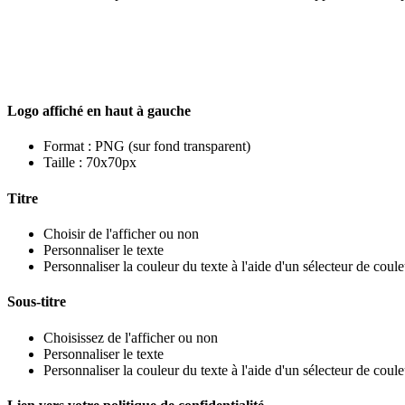
Logo
affich
é
en
haut
à
gauche
Format
:
PNG
(
sur
fond
transparent
)
Taille
:
70x70px
Titre
Choisir
de
l
'
afficher
ou
non
Personnaliser
le
texte
Personnaliser
la
couleur
du
texte
à
l
'
aide
d
'
un
s
é
lecteur
de
coule
Sous
-
titre
Choisissez
de
l
'
afficher
ou
non
Personnaliser
le
texte
Personnaliser
la
couleur
du
texte
à
l
'
aide
d
'
un
s
é
lecteur
de
coule