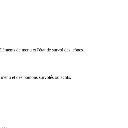
é
l
é
ments
de
menu
et
l
'
é
tat
de
survol
des
ic
ô
nes
.
menu
et
des
boutons
survol
é
s
ou
actifs
.
ace
: