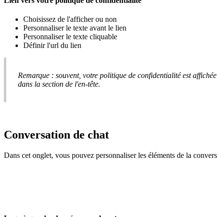
Lien
vers
votre
politique
de
confidentialit
é
Choisissez
de
l
'
afficher
ou
non
Personnaliser
le
texte
avant
le
lien
Personnaliser
le
texte
cliquable
D
é
finir
l
'
url
du
lien
Remarque
:
souvent
,
votre
politique
de
confidentialit
é
est
affich
é
e
dans
la
section
de
l
'
en
-
t
ê
te
.
Conversation
de
chat
Dans
cet
onglet
,
vous
pouvez
personnaliser
les
é
l
é
ments
de
la
convers