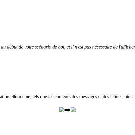
au
d
é
but
de
votre
sc
é
nario
de
bot
,
et
il
n
'
est
pas
n
é
cessaire
de
l
'
affiche
ation
elle
-
m
ê
me
,
tels
que
les
couleurs
des
messages
et
des
ic
ô
nes
,
ainsi
➡