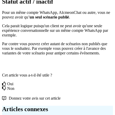
Statut
actif
/
inactif
Pour
un
m
ê
me
compte
WhatsApp
,
AlcmeonChat
ou
autre
,
vous
ne
pouvez
avoir
qu
’
un
seul
sc
é
nario
publi
é
.
Cela
parait
logique
puisqu
'
un
client
ne
peut
avoir
qu
'
une
seule
exp
é
rience
conversationnelle
sur
un
m
ê
me
compte
WhatsApp
par
exemple
.
Par
contre
vous
pouvez
cr
é
er
autant
de
sc
é
narios
non
publi
é
s
que
vous
le
souhaitez
.
Par
exemple
vous
pouvez
cr
é
er
à
l
'
avance
des
variantes
de
votre
sc
é
nario
pour
antiper
certains
é
v
é
nements
.
Cet article vous a-t-il été utile ?
Oui
Non
Donnez votre avis sur cet article
Articles connexes