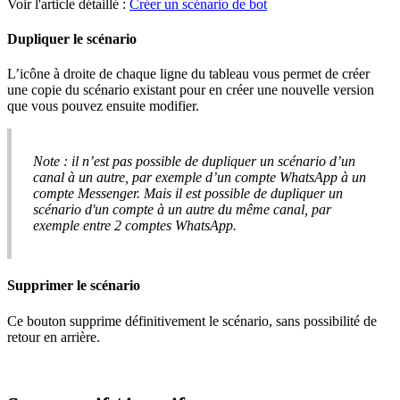
Voir
l
'
article
d
é
taill
é
:
Cr
é
er
un
sc
é
nario
de
bot
Dupliquer
le
sc
é
nario
L
’
ic
ô
ne
à
droite
de
chaque
ligne
du
tableau
vous
permet
de
cr
é
er
une
copie
du
sc
é
nario
existant
pour
en
cr
é
er
une
nouvelle
version
que
vous
pouvez
ensuite
modifier
.
Note
:
il
n
’
est
pas
possible
de
dupliquer
un
sc
é
nario
d
’
un
canal
à
un
autre
,
par
exemple
d
’
un
compte
WhatsApp
à
un
compte
Messenger
.
Mais
il
est
possible
de
dupliquer
un
sc
é
nario
d
'
un
compte
à
un
autre
du
m
ê
me
canal
,
par
exemple
entre
2
comptes
WhatsApp
.
Supprimer
le
sc
é
nario
Ce
bouton
supprime
d
é
finitivement
le
sc
é
nario
,
sans
possibilit
é
de
retour
en
arri
è
re
.