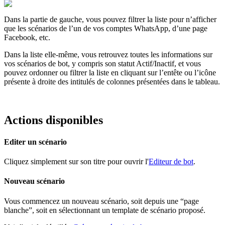
Dans
la
partie
de
gauche
,
vous
pouvez
filtrer
la
liste
pour
n
’
afficher
que
les
sc
é
narios
de
l
’
un
de
vos
comptes
WhatsApp
,
d
’
une
page
Facebook
,
etc
.
Dans
la
liste
elle
-
m
ê
me
,
vous
retrouvez
toutes
les
informations
sur
vos
sc
é
narios
de
bot
,
y
compris
son
statut
Actif
/
Inactif
,
et
vous
pouvez
ordonner
ou
filtrer
la
liste
en
cliquant
sur
l
’
ent
ê
te
ou
l
’
ic
ô
ne
pr
é
sente
à
droite
des
intitul
é
s
de
colonnes
pr
é
sent
é
es
dans
le
tableau
.
Actions
disponibles
Editer
un
sc
é
nario
Cliquez
simplement
sur
son
titre
pour
ouvrir
l
'
Editeur
de
bot
.
Nouveau
sc
é
nario
Vous
commencez
un
nouveau
sc
é
nario
,
soit
depuis
une
“
page
blanche
”
,
soit
en
s
é
lectionnant
un
template
de
sc
é
nario
propos
é
.