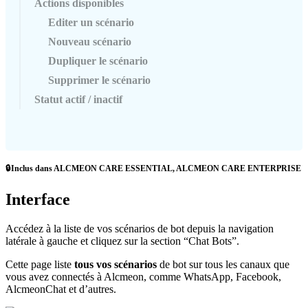
Actions disponibles
Editer un scénario
Nouveau scénario
Dupliquer le scénario
Supprimer le scénario
Statut actif / inactif

Inclus
dans
ALCMEON
CARE
ESSENTIAL
,
ALCMEON
CARE
ENTERPRISE
Interface
Acc
é
dez
à
la
liste
de
vos
sc
é
narios
de
bot
depuis
la
navigation
lat
é
rale
à
gauche
et
cliquez
sur
la
section
“
Chat
Bots
”
.
Cette
page
liste
tous
vos
sc
é
narios
de
bot
sur
tous
les
canaux
que
vous
avez
connect
é
s
à
Alcmeon
,
comme
WhatsApp
,
Facebook
,
AlcmeonChat
et
d
’
autres
.