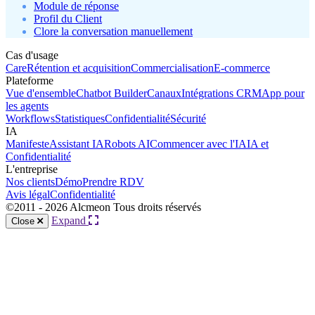
Module de réponse
Profil du Client
Clore la conversation manuellement
Cas d'usage
Care
Rétention et acquisition
Commercialisation
E-commerce
Plateforme
Vue d'ensemble
Chatbot Builder
Canaux
Intégrations CRM
App pour
les agents
Workflows
Statistiques
Confidentialité
Sécurité
IA
Manifeste
Assistant IA
Robots AI
Commencer avec l'IA
IA et
Confidentialité
L'entreprise
Nos clients
Démo
Prendre RDV
Avis légal
Confidentialité
©2011 - 2026 Alcmeon Tous droits réservés
Expand
Close