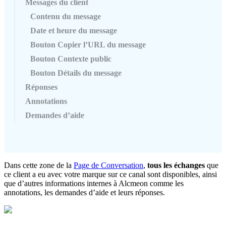
Messages du client
Contenu du message
Date et heure du message
Bouton Copier l’URL du message
Bouton Contexte public
Bouton Détails du message
Réponses
Annotations
Demandes d’aide
Dans
cette
zone
de
la
Page
de
Conversation
,
tous
les
é
changes
que
ce
client
a
eu
avec
votre
marque
sur
ce
canal
sont
disponibles
,
ainsi
que
d
’
autres
informations
internes
à
Alcmeon
comme
les
annotations
,
les
demandes
d
’
aide
et
leurs
r
é
ponses
.