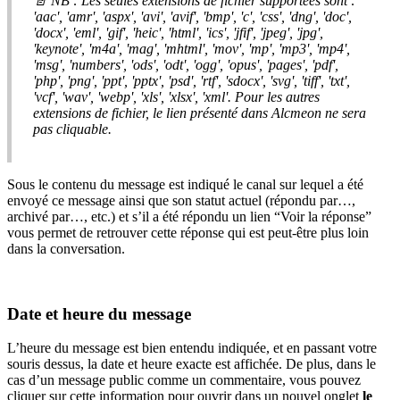

NB
:
Les
seules
extensions
de
fichier
support
é
es
sont
:
'
aac
'
,
'
amr
'
,
'
aspx
'
,
'
avi
'
,
'
avif
'
,
'
bmp
'
,
'
c
'
,
'
css
'
,
'
dng
'
,
'
doc
'
,
'
docx
'
,
'
eml
'
,
'
gif
'
,
'
heic
'
,
'
html
'
,
'
ics
'
,
'
jfif
'
,
'
jpeg
'
,
'
jpg
'
,
'
keynote
'
,
'
m4a
'
,
'
mag
'
,
'
mhtml
'
,
'
mov
'
,
'
mp
'
,
'
mp3
'
,
'
mp4
'
,
'
msg
'
,
'
numbers
'
,
'
ods
'
,
'
odt
'
,
'
ogg
'
,
'
opus
'
,
'
pages
'
,
'
pdf
'
,
'
php
'
,
'
png
'
,
'
ppt
'
,
'
pptx
'
,
'
psd
'
,
'
rtf
'
,
'
sdocx
'
,
'
svg
'
,
'
tiff
'
,
'
txt
'
,
'
vcf
'
,
'
wav
'
,
'
webp
'
,
'
xls
'
,
'
xlsx
'
,
'
xml
'
.
Pour
les
autres
extensions
de
fichier
,
le
lien
pr
é
sent
é
dans
Alcmeon
ne
sera
pas
cliquable
.
Sous
le
contenu
du
message
est
indiqu
é
le
canal
sur
lequel
a
é
t
é
envoy
é
ce
message
ainsi
que
son
statut
actuel
(
r
é
pondu
par
…
,
archiv
é
par
…
,
etc
.
)
et
s
’
il
a
é
t
é
r
é
pondu
un
lien
“
Voir
la
r
é
ponse
”
vous
permet
de
retrouver
cette
r
é
ponse
qui
est
peut
-
ê
tre
plus
loin
dans
la
conversation
.
Date
et
heure
du
message
L
’
heure
du
message
est
bien
entendu
indiqu
é
e
,
et
en
passant
votre
souris
dessus
,
la
date
et
heure
exacte
est
affich
é
e
.
De
plus
,
dans
le
cas
d
’
un
message
public
comme
un
commentaire
,
vous
pouvez
cliquer
sur
cette
information
pour
ouvrir
dans
un
nouvel
onglet
le