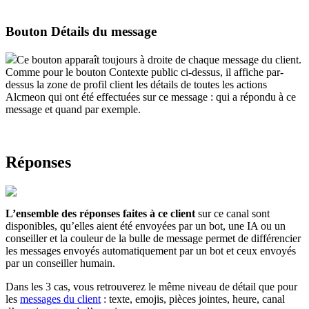
Bouton
D
é
tails
du
message
Ce
bouton
appara
î
t
toujours
à
droite
de
chaque
message
du
client
.
Comme
pour
le
bouton
Contexte
public
ci
-
dessus
,
il
affiche
par
-
dessus
la
zone
de
profil
client
les
d
é
tails
de
toutes
les
actions
Alcmeon
qui
ont
é
t
é
effectu
é
es
sur
ce
message
:
qui
a
r
é
pondu
à
ce
message
et
quand
par
exemple
.
R
é
ponses
L
’
ensemble
des
r
é
ponses
faites
à
ce
client
sur
ce
canal
sont
disponibles
,
qu
’
elles
aient
é
t
é
envoy
é
es
par
un
bot
,
une
IA
ou
un
conseiller
et
la
couleur
de
la
bulle
de
message
permet
de
diff
é
rencier
les
messages
envoy
é
s
automatiquement
par
un
bot
et
ceux
envoy
é
s
par
un
conseiller
humain
.
Dans
les
3
cas
,
vous
retrouverez
le
m
ê
me
niveau
de
d
é
tail
que
pour
les
messages
du
client
:
texte
,
emojis
,
pi
è
ces
jointes
,
heure
,
canal