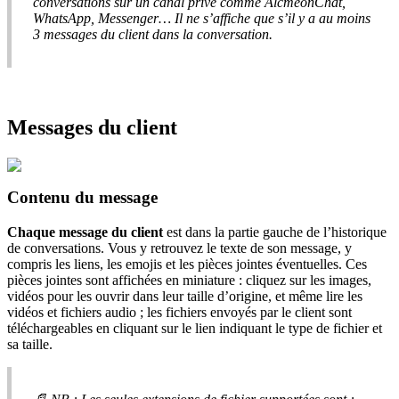
conversations
sur
un
canal
priv
é
comme
AlcmeonChat
,
WhatsApp
,
Messenger
…
Il
ne
s
’
affiche
que
s
’
il
y
a
au
moins
3
messages
du
client
dans
la
conversation
.
Messages
du
client
Contenu
du
message
Chaque
message
du
client
est
dans
la
partie
gauche
de
l
’
historique
de
conversations
.
Vous
y
retrouvez
le
texte
de
son
message
,
y
compris
les
liens
,
les
emojis
et
les
pi
è
ces
jointes
é
ventuelles
.
Ces
pi
è
ces
jointes
sont
affich
é
es
en
miniature
:
cliquez
sur
les
images
,
vid
é
os
pour
les
ouvrir
dans
leur
taille
d
’
origine
,
et
m
ê
me
lire
les
vid
é
os
et
fichiers
audio
;
les
fichiers
envoy
é
s
par
le
client
sont
t
é
l
é
chargeables
en
cliquant
sur
le
lien
indiquant
le
type
de
fichier
et
sa
taille
.