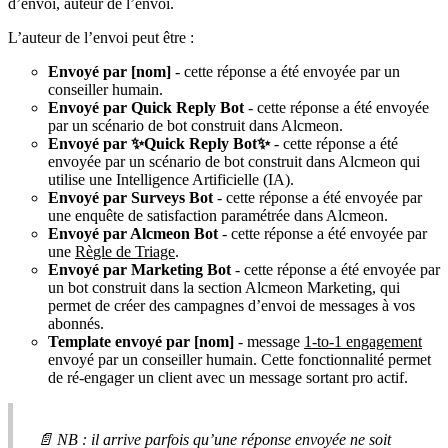
d
’
envoi
,
auteur
de
l
’
envoi
.
L
’
auteur
de
l
’
envoi
peut
ê
tre
:
Envoy
é
par
[
nom
]
-
cette
r
é
ponse
a
é
t
é
envoy
é
e
par
un
conseiller
humain
.
Envoy
é
par
Quick
Reply
Bot
-
cette
r
é
ponse
a
é
t
é
envoy
é
e
par
un
sc
é
nario
de
bot
construit
dans
Alcmeon
.
Envoy
é
par
✨
Quick
Reply
Bot
✨
-
cette
r
é
ponse
a
é
t
é
envoy
é
e
par
un
sc
é
nario
de
bot
construit
dans
Alcmeon
qui
utilise
une
Intelligence
Artificielle
(
IA
)
.
Envoy
é
par
Surveys
Bot
-
cette
r
é
ponse
a
é
t
é
envoy
é
e
par
une
enqu
ê
te
de
satisfaction
param
é
tr
é
e
dans
Alcmeon
.
Envoy
é
par
Alcmeon
Bot
-
cette
r
é
ponse
a
é
t
é
envoy
é
e
par
une
R
è
gle
de
Triage
.
Envoy
é
par
Marketing
Bot
-
cette
r
é
ponse
a
é
t
é
envoy
é
e
par
un
bot
construit
dans
la
section
Alcmeon
Marketing
,
qui
permet
de
cr
é
er
des
campagnes
d
’
envoi
de
messages
à
vos
abonn
é
s
.
Template
envoy
é
par
[
nom
]
-
message
1
-
to
-
1
engagement
envoy
é
par
un
conseiller
humain
.
Cette
fonctionnalit
é
permet
de
r
é
-
engager
un
client
avec
un
message
sortant
pro
actif
.

NB
:
il
arrive
parfois
qu
’
une
r
é
ponse
envoy
é
e
ne
soit