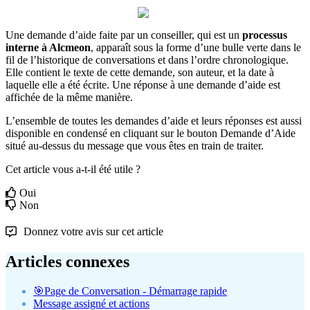
Une
demande
d
’
aide
faite
par
un
conseiller
,
qui
est
un
processus
interne
à
Alcmeon
,
appara
î
t
sous
la
forme
d
’
une
bulle
verte
dans
le
fil
de
l
’
historique
de
conversations
et
dans
l
’
ordre
chronologique
.
Elle
contient
le
texte
de
cette
demande
,
son
auteur
,
et
la
date
à
laquelle
elle
a
é
t
é
é
crite
.
Une
r
é
ponse
à
une
demande
d
’
aide
est
affich
é
e
de
la
m
ê
me
mani
è
re
.
L
’
ensemble
de
toutes
les
demandes
d
’
aide
et
leurs
r
é
ponses
est
aussi
disponible
en
condens
é
en
cliquant
sur
le
bouton
Demande
d
’
Aide
situ
é
au
-
dessus
du
message
que
vous
ê
tes
en
train
de
traiter
.
Cet article vous a-t-il été utile ?
Oui
Non
Donnez votre avis sur cet article
Articles connexes
🎯Page de Conversation - Démarrage rapide
Message assigné et actions