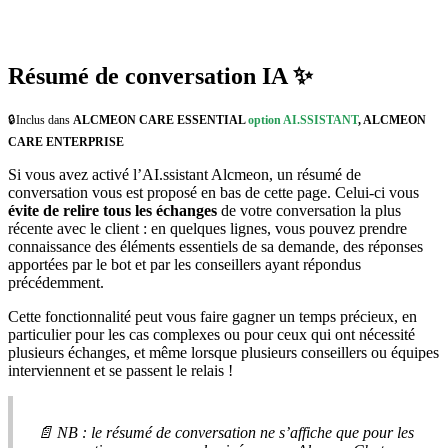
R
é
sum
é
de
conversation
IA
✨

Inclus
dans
ALCMEON
CARE
ESSENTIAL
option
AI
.
SSISTANT
,
ALCMEON
CARE
ENTERPRISE
Si
vous
avez
activ
é
l
’
AI
.
ssistant
Alcmeon
,
un
r
é
sum
é
de
conversation
vous
est
propos
é
en
bas
de
cette
page
.
Celui
-
ci
vous
é
vite
de
relire
tous
les
é
changes
de
votre
conversation
la
plus
r
é
cente
avec
le
client
:
en
quelques
lignes
,
vous
pouvez
prendre
connaissance
des
é
l
é
ments
essentiels
de
sa
demande
,
des
r
é
ponses
apport
é
es
par
le
bot
et
par
les
conseillers
ayant
r
é
pondus
pr
é
c
é
demment
.
Cette
fonctionnalit
é
peut
vous
faire
gagner
un
temps
pr
é
cieux
,
en
particulier
pour
les
cas
complexes
ou
pour
ceux
qui
ont
n
é
cessit
é
plusieurs
é
changes
,
et
m
ê
me
lorsque
plusieurs
conseillers
ou
é
quipes
interviennent
et
se
passent
le
relais
!

NB
:
le
r
é
sum
é
de
conversation
ne
s
’
affiche
que
pour
les