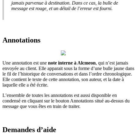
jamais
parvenue
à
destination
.
Dans
ce
cas
,
la
bulle
de
message
est
rouge
,
et
un
d
é
tail
de
l
’
erreur
est
fourni
.
Annotations
Une
annotation
est
une
note
interne
à
Alcmeon
,
qui
n
’
est
jamais
envoy
é
e
au
client
.
Elle
apparait
sous
la
forme
d
’
une
bulle
jaune
dans
le
fil
de
l
’
historique
de
conversations
et
dans
l
’
ordre
chronologique
.
Elle
contient
le
texte
de
cette
annotation
,
son
auteur
,
et
la
date
à
laquelle
elle
a
é
t
é
é
crite
.
L
’
ensemble
de
toutes
les
annotations
est
aussi
disponible
en
condens
é
en
cliquant
sur
le
bouton
Annotations
situ
é
au
-
dessus
du
message
que
vous
ê
tes
en
train
de
traiter
.
Demandes
d
’
aide