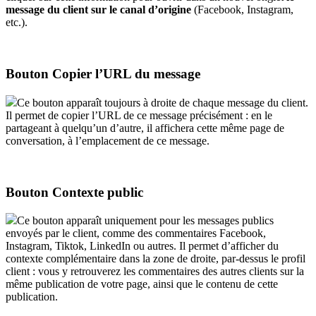
message
du
client
sur
le
canal
d
’
origine
(
Facebook
,
Instagram
,
etc
.
)
.
Bouton
Copier
l
’
URL
du
message
Ce
bouton
appara
î
t
toujours
à
droite
de
chaque
message
du
client
.
Il
permet
de
copier
l
’
URL
de
ce
message
pr
é
cis
é
ment
:
en
le
partageant
à
quelqu
’
un
d
’
autre
,
il
affichera
cette
m
ê
me
page
de
conversation
,
à
l
’
emplacement
de
ce
message
.
Bouton
Contexte
public
Ce
bouton
appara
î
t
uniquement
pour
les
messages
publics
envoy
é
s
par
le
client
,
comme
des
commentaires
Facebook
,
Instagram
,
Tiktok
,
LinkedIn
ou
autres
.
Il
permet
d
’
afficher
du
contexte
compl
é
mentaire
dans
la
zone
de
droite
,
par
-
dessus
le
profil
client
:
vous
y
retrouverez
les
commentaires
des
autres
clients
sur
la
m
ê
me
publication
de
votre
page
,
ainsi
que
le
contenu
de
cette
publication
.